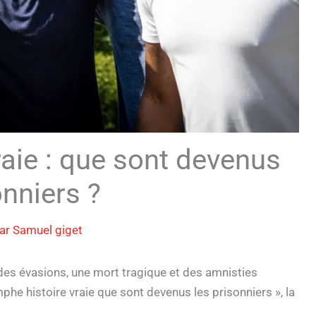
raie : que sont devenus
onniers ?
Par
Samuel giget
 des évasions, une mort tragique et des amnisties
phe histoire vraie que sont devenus les prisonniers », la