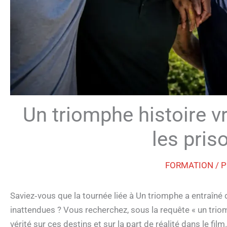
Un triomphe histoire v
les pris
FORMATION
/ 
Saviez‑vous que la tournée liée à Un triomphe a entraîné
inattendues ? Vous recherchez, sous la requête « un triom
vérité sur ces destins et sur la part de réalité dans le film.