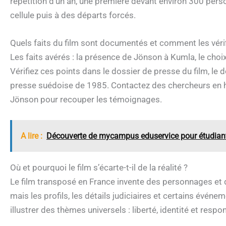
répétition d’un an, une première devant environ 300 pers
cellule puis à des départs forcés.
Quels faits du film sont documentés et comment les vérif
Les faits avérés : la présence de Jönson à Kumla, le choi
Vérifiez ces points dans le dossier de presse du film, le
presse suédoise de 1985. Contactez des chercheurs en hi
Jönson pour recouper les témoignages.
A lire :
Découverte de mycampus eduservice pour étudiant
Où et pourquoi le film s’écarte-t-il de la réalité ?
Le film transposé en France invente des personnages et d
mais les profils, les détails judiciaires et certains événe
illustrer des thèmes universels : liberté, identité et respon